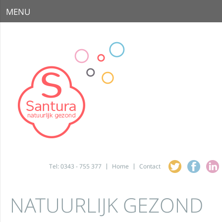
MENU
Tel: 0343 - 755 377
Home
Contact
NATUURLIJK GEZOND