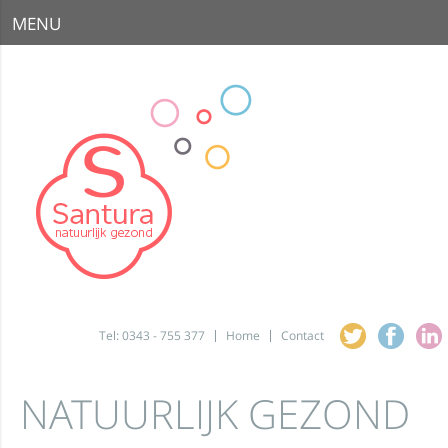
MENU
Tel: 0343 - 755 377
Home
Contact
NATUURLIJK GEZOND